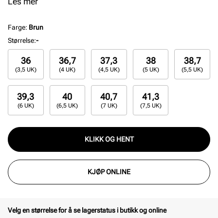
hverdagsbruk. Med moderne detaljer og solid
Les mer
passform gir denne sneakersen både stil og
funksjonalitet gjennom hele dagen.
Farge
:
Brun
Størrelse
:
-
36
36,7
37,3
38
38,7
(3,5 UK)
(4 UK)
(4,5 UK)
(5 UK)
(5,5 UK)
39,3
40
40,7
41,3
(6 UK)
(6,5 UK)
(7 UK)
(7,5 UK)
KLIKK OG HENT
KJØP ONLINE
Velg en størrelse for å se lagerstatus i butikk og online