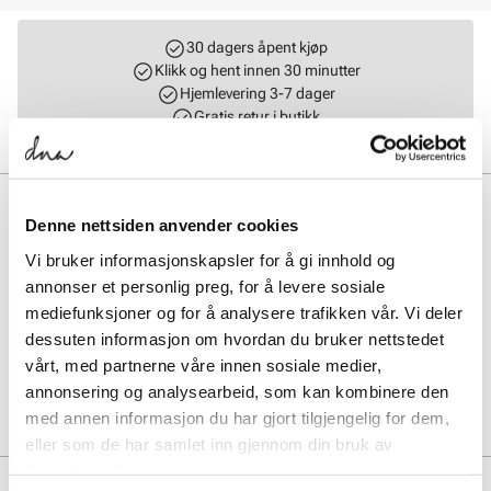
30 dagers åpent kjøp
Klikk og hent innen 30 minutter
Hjemlevering 3-7 dager
Gratis retur i butikk
BESKRIVELSE
Denne nettsiden anvender cookies
ADIDAS SPIRITAIN 2000 kombinerer sporty design med komfort for
Vi bruker informasjonskapsler for å gi innhold og
aktive damer. Skoen har slitesterke materialer og god demping,
annonser et personlig preg, for å levere sosiale
perfekt for fritid og hverdagsbruk. Med moderne detaljer og solid
mediefunksjoner og for å analysere trafikken vår. Vi deler
passform gir denne sneakersen både stil og funksjonalitet gjennom
hele dagen.
dessuten informasjon om hvordan du bruker nettstedet
vårt, med partnerne våre innen sosiale medier,
annonsering og analysearbeid, som kan kombinere den
Art. nr.
35267418
Lev. art. nr
KI3019
med annen informasjon du har gjort tilgjengelig for dem,
eller som de har samlet inn gjennom din bruk av
tjenestene deres.
MERKE