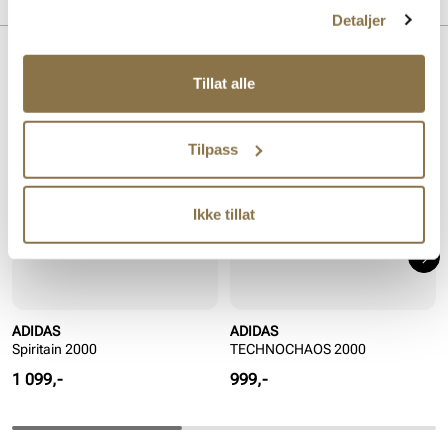
Detaljer
Lignende produkter
Tillat alle
Tilpass
Ikke tillat
ADIDAS
ADIDAS
Spiritain 2000
TECHNOCHAOS 2000
Pris
Pris
1 099,-
999,-