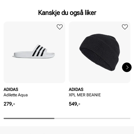
Kanskje du også liker
ADIDAS
ADIDAS
Adilette Aqua
XPL MER BEANIE
Pris
Pris
279,-
549,-