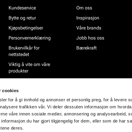
Kundeservice
Om oss
Bytte og retur
Inspirasjon
Kjøpsbetingelser
Våre brands
Personvernerklæring
Jobb hos oss
Brukervilkår for
Bærekraft
nettstedet
Viktig å vite om våre
produkter
Ofte stilte spørsmål
r cookies
er for å gi innhold og annonser et personlig preg, for å levere s
nalysere trafikken vår. Vi deler dessuten informasjon om hvorda
nerne våre innen sosiale medier, annonsering og analysearbeid, 
formasjon du har gjort tilgjengelig for dem, eller som de har sa
stene deres.