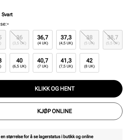
ir et moderne uttrykk med ikoniske detaljer.
:
Svart
lse
:
-
5
36
36,7
37,3
38
38,7
)
(3,5 UK)
(4 UK)
(4,5 UK)
(5 UK)
(5,5 UK)
3
40
40,7
41,3
42
)
(6,5 UK)
(7 UK)
(7,5 UK)
(8 UK)
KLIKK OG HENT
KJØP ONLINE
 en størrelse for å se lagerstatus i butikk og online