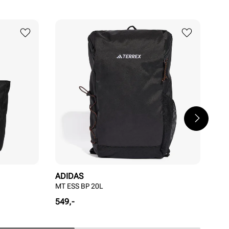
ADIDAS
AD
MT ESS BP 20L
Adi
Pris
Pri
549,-
329