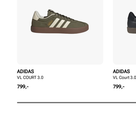
ADIDAS
ADIDAS
VL COURT 3.0
VL Court 3.
Pris
Pris
799,-
799,-