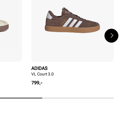
ADIDAS
AD
VL Court 3.0
VL 
Pris
Pri
799,-
799