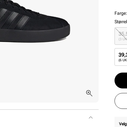
som g
Farge
Større
35,
(3 UK
39,
(6 UK
Velg