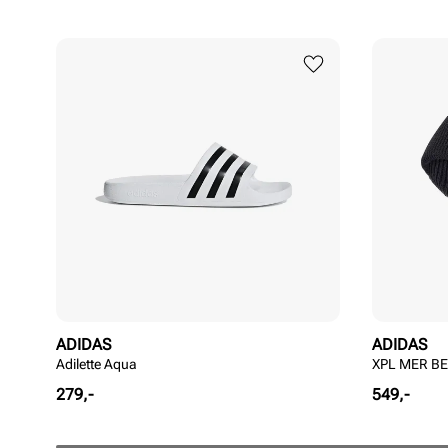
ADIDAS
ADIDAS
Adilette Aqua
XPL MER B
Pris
Pris
279,-
549,-