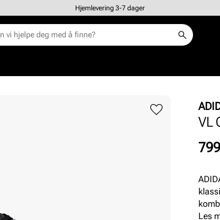
Hjemlevering 3-7 dager
ADI
VL 
Pris
799
ADIDA
klass
kombi
hverd
Les 