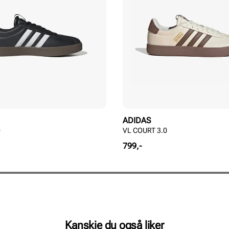
ADIDAS
0
VL COURT 3.0
Pris
799,-
Kanskje du også liker