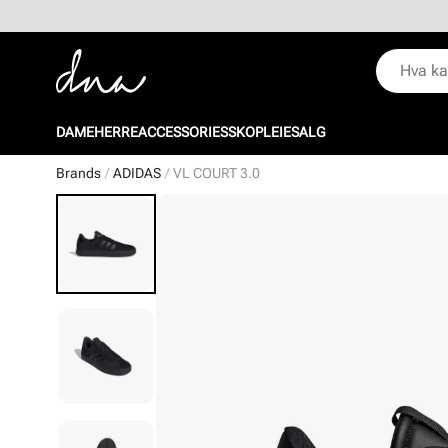
DAME
HERRE
ACCESSORIES
SKOPLEIE
SALG
Brands
ADIDAS
VL COURT 3.0