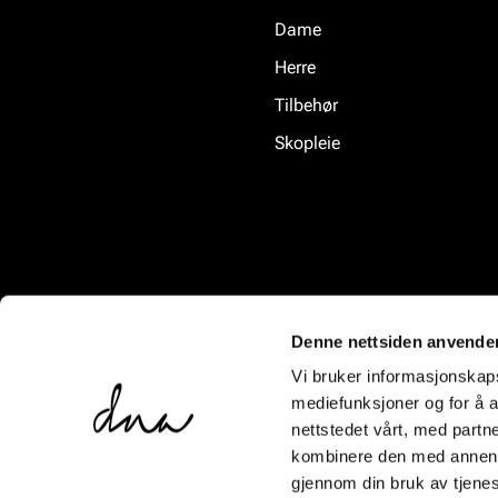
Dame
Herre
Tilbehør
Skopleie
Denne nettsiden anvende
Vi bruker informasjonskapsl
mediefunksjoner og for å a
nettstedet vårt, med part
kombinere den med annen in
gjennom din bruk av tjene