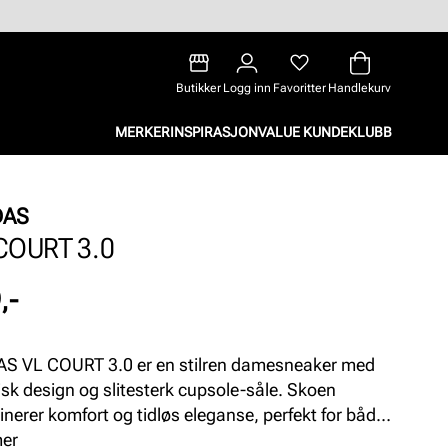
Butikker
Logg inn
Favoritter
Handlekurv
MERKER
INSPIRASJON
VALUE KUNDEKLUBB
DAS
COURT 3.0
,-
S VL COURT 3.0 er en stilren damesneaker med
isk design og slitesterk cupsole-såle. Skoen
nerer komfort og tidløs eleganse, perfekt for både
agsbruk og urbane antrekk. En allsidig sneaker
mer