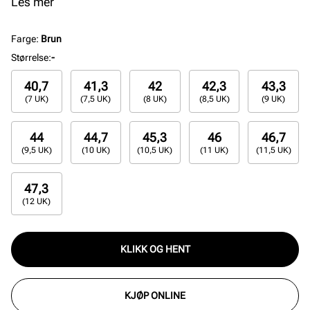
demping og støtte gjennom hele dagen. Perfekt for
Les mer
både fritid og urbane eventyr.
Farge
:
Brun
Størrelse
:
-
40,7
41,3
42
42,3
43,3
(7 UK)
(7,5 UK)
(8 UK)
(8,5 UK)
(9 UK)
44
44,7
45,3
46
46,7
(9,5 UK)
(10 UK)
(10,5 UK)
(11 UK)
(11,5 UK)
47,3
(12 UK)
KLIKK OG HENT
KJØP ONLINE