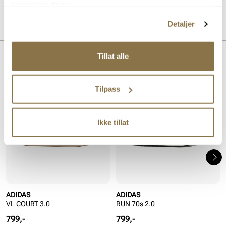
tjenestene deres.
Detaljer
MERKE
Tillat alle
Lignende produkter
Tilpass
Ikke tillat
ADIDAS
ADIDAS
VL COURT 3.0
RUN 70s 2.0
Pris
Pris
799,-
799,-