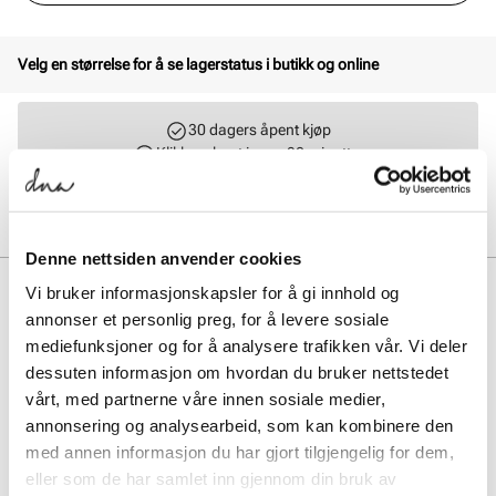
Velg en størrelse for å se lagerstatus i butikk og online
30 dagers åpent kjøp
Klikk og hent innen 30 minutter
Hjemlevering 3-7 dager
Gratis retur i butikk
Denne nettsiden anvender cookies
BESKRIVELSE
Vi bruker informasjonskapsler for å gi innhold og
annonser et personlig preg, for å levere sosiale
ADIDAS RUN 70s 2.0 kombinerer retrostil med moderne komfort.
mediefunksjoner og for å analysere trafikken vår. Vi deler
Denne herresneakeren har slitesterkt materiale og en lett såle som
dessuten informasjon om hvordan du bruker nettstedet
gir god demping og støtte gjennom hele dagen. Perfekt for både fritid
og urbane eventyr.
vårt, med partnerne våre innen sosiale medier,
annonsering og analysearbeid, som kan kombinere den
med annen informasjon du har gjort tilgjengelig for dem,
Art. nr.
05267413
eller som de har samlet inn gjennom din bruk av
Lev. art. nr
KJ7187