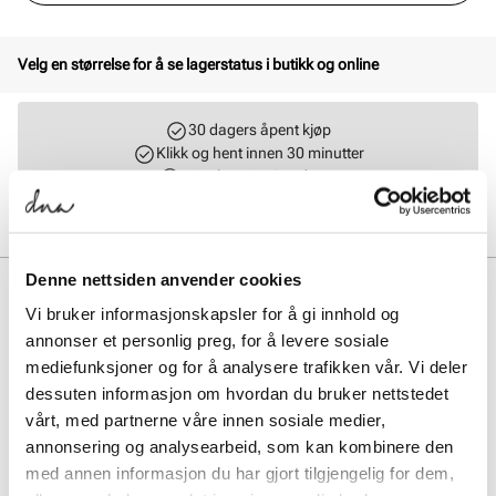
Velg en størrelse for å se lagerstatus i butikk og online
30 dagers åpent kjøp
Klikk og hent innen 30 minutter
Hjemlevering 3-7 dager
Gratis retur i butikk
Denne nettsiden anvender cookies
BESKRIVELSE
Vi bruker informasjonskapsler for å gi innhold og
Grand Court Alpha 00s er en skate-inspirert sneaker fra adidas.
annonser et personlig preg, for å levere sosiale
Modellen er har tydelige referanser til den populære modellen
mediefunksjoner og for å analysere trafikken vår. Vi deler
Campus 00s. Kraftige lisser gir skoen et bold uttrykk, sammen med
dessuten informasjon om hvordan du bruker nettstedet
de klassiske 3-stripes som definerer merket. Cloudfoam-innersåle
gir demping og den myke overdelen gir skoen en komfortabel og
vårt, med partnerne våre innen sosiale medier,
avslappet passform.
annonsering og analysearbeid, som kan kombinere den
med annen informasjon du har gjort tilgjengelig for dem,