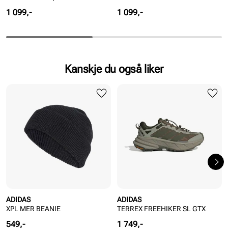
Pris
Pris
1 099,-
1 099,-
Kanskje du også liker
ADIDAS
ADIDAS
XPL MER BEANIE
TERREX FREEHIKER SL GTX
Pris
Pris
549,-
1 749,-