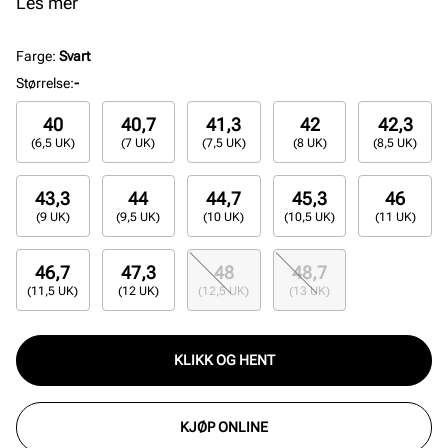
skoen et bold uttrykk, sammen med de klassiske 3-
Les mer
stripes som definerer merket. Cloudfoam-innersåle
gir demping og den myke overdelen gir skoen en
Farge
:
Svart
komfortabel og avslappet passform.
Størrelse
:
-
40
40,7
41,3
42
42,3
(6,5 UK)
(7 UK)
(7,5 UK)
(8 UK)
(8,5 UK)
43,3
44
44,7
45,3
46
(9 UK)
(9,5 UK)
(10 UK)
(10,5 UK)
(11 UK)
46,7
47,3
48
48,7
(11,5 UK)
(12 UK)
(12,5 UK)
(13 UK)
KLIKK OG HENT
KJØP ONLINE