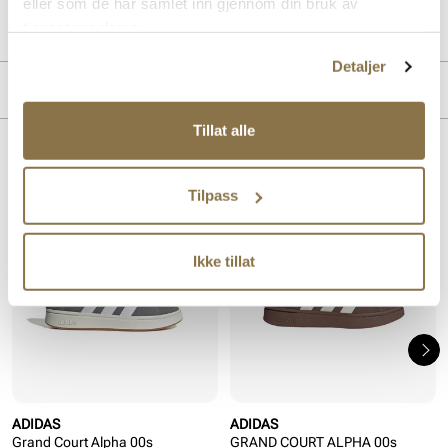
Art. nr.
05157407
eller som de har samlet inn gjennom din bruk av
Lev. art. nr
JR0543
tjenestene deres.
Detaljer
MERKE
Tillat alle
Lignende produkter
Tilpass
Ikke tillat
ADIDAS
ADIDAS
Grand Court Alpha 00s
GRAND COURT ALPHA 00s