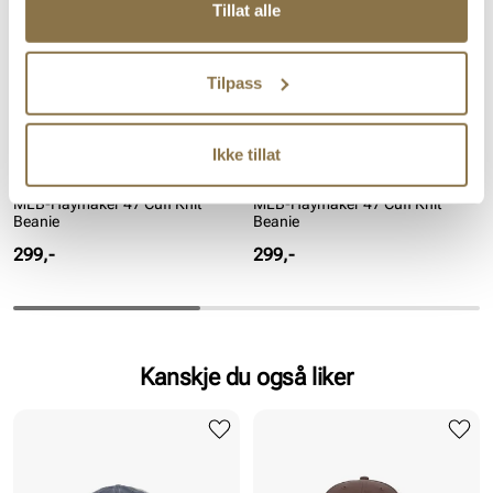
Tillat alle
Tilpass
Ikke tillat
47
47
MLB-Haymaker 47 Cuff Knit
MLB-Haymaker 47 Cuff Knit
Beanie
Beanie
Pris
Pris
299,-
299,-
Kanskje du også liker