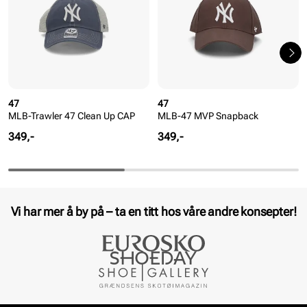
47
47
MLB-Trawler 47 Clean Up CAP
MLB-47 MVP Snapback
Pris
Pris
349,-
349,-
Vi har mer å by på – ta en titt hos våre andre konsepter!