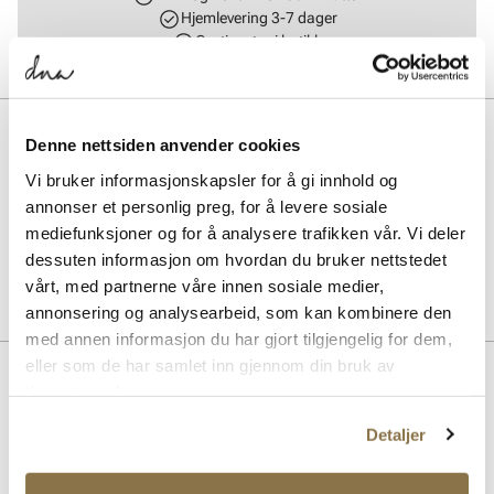
Hjemlevering 3-7 dager
Gratis retur i butikk
BESKRIVELSE
Denne nettsiden anvender cookies
Beanie laget av 100% akrylgarn med brodert logo. Den varme
Vi bruker informasjonskapsler for å gi innhold og
akrylgarnmaterialet gir god varme, og luen er strechy og
annonser et personlig preg, for å levere sosiale
komfortabel.
mediefunksjoner og for å analysere trafikken vår. Vi deler
dessuten informasjon om hvordan du bruker nettstedet
Art. nr.
93127400
vårt, med partnerne våre innen sosiale medier,
Lev. art. nr
B-HYMKR17ACE
annonsering og analysearbeid, som kan kombinere den
med annen informasjon du har gjort tilgjengelig for dem,
eller som de har samlet inn gjennom din bruk av
Lignende produkter
tjenestene deres.
Detaljer