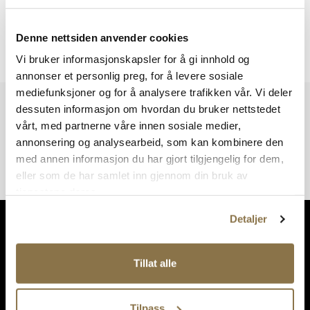
Denne nettsiden anvender cookies
Viser
0
av
0
resultater
Vi bruker informasjonskapsler for å gi innhold og
annonser et personlig preg, for å levere sosiale
mediefunksjoner og for å analysere trafikken vår. Vi deler
Vi har mer å by på – ta en titt hos våre andre konsepter!
dessuten informasjon om hvordan du bruker nettstedet
vårt, med partnerne våre innen sosiale medier,
annonsering og analysearbeid, som kan kombinere den
med annen informasjon du har gjort tilgjengelig for dem,
eller som de har samlet inn gjennom din bruk av
tjenestene deres.
Detaljer
Tillat alle
Tilpass