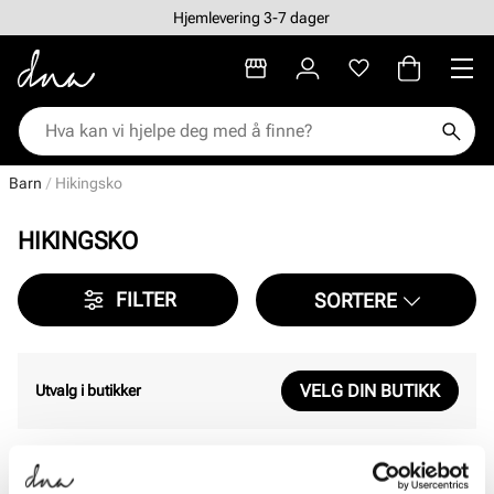
Hjemlevering 3-7 dager
Barn
Hikingsko
HIKINGSKO
FILTER
SORTERE
VELG DIN BUTIKK
Utvalg i butikker
Viser
0
av
0
resultater