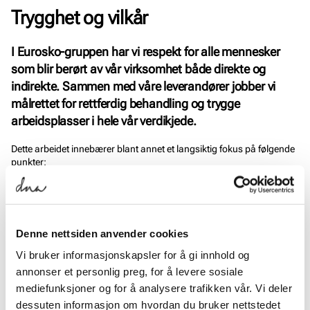
Trygghet og vilkår
I Eurosko-gruppen har vi respekt for alle mennesker
som blir berørt av vår virksomhet både direkte og
indirekte. Sammen med våre leverandører jobber vi
målrettet for rettferdig behandling og trygge
arbeidsplasser i hele vår verdikjede.
Dette arbeidet innebærer blant annet et langsiktig fokus på følgende
punkter:
Sikre arbeidere et forsvarlig og sunt arbeidsmiljø. Farlige
kjemikalier og andre stoffer skal håndteres forsvarlig. Arbeidere
skal ha jevnlig og dokumentert opplæring i helse og sikkerhet,
samt rene sanitærfasiliteter og rent drikkevann.
Denne nettsiden anvender cookies
Bekjempe diskriminering vedrørende ansettelse, avlønning,
Vi bruker informasjonskapsler for å gi innhold og
opplæring, forfremmelse, oppsigelse eller pensjonering basert
annonser et personlig preg, for å levere sosiale
på etnisk tilhørighet, kaste, religion, alder, uførhet, kjønn,
mediefunksjoner og for å analysere trafikken vår. Vi deler
sivilstatus, seksuell legning, fagforeningsarbeid eller politisk
dessuten informasjon om hvordan du bruker nettstedet
tilhørighet.